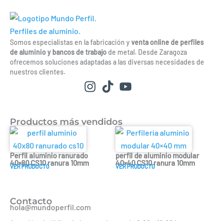
Somos especialistas en la fabricación y
venta online de perfiles
de aluminio y bancos de trabajo
de metal. Desde Zaragoza
ofrecemos soluciones adaptadas a las diversas necesidades de
nuestros clientes.
Productos más vendidos
Perfil aluminio ranurado
perfil de aluminio modular
40×80 CS10 ranura 10mm
40×40 CS10 ranura 10mm
VER PRODUCT0
VER PRODUCT0
Contacto
hola@mundoperfil.com