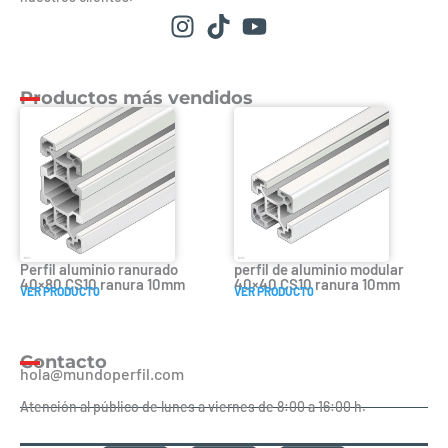
Productos más vendidos
Perfil aluminio ranurado
perfil de aluminio modular
40×80 CS10 ranura 10mm
40×40 CS10 ranura 10mm
VER PRODUCT0
VER PRODUCT0
Contacto
hola@mundoperfil.com
Atención al público de lunes a viernes de 8:00 a 16:00 h.