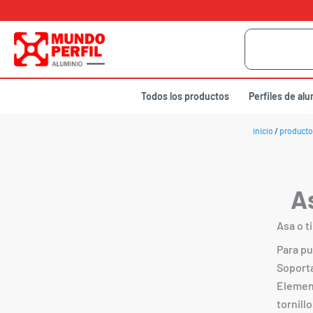
Ir
al
Buscar
contenido
por:
Todos los productos
Perfiles de al
inicio
/
producto
A
Asa o t
Para pu
Soporta
Element
tornill