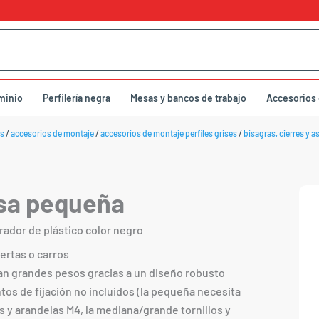
uminio
Perfilería negra
Mesas y bancos de trabajo
Accesorios
s
/
accesorios de montaje
/
accesorios de montaje perfiles grises
/
bisagras, cierres y a
sa pequeña
irador de plástico color negro
ertas o carros
n grandes pesos gracias a un diseño robusto
os de fijación no incluidos (la pequeña necesita
os y arandelas M4, la mediana/grande tornillos y