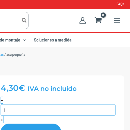
FAQs
 de montaje
Soluciones a medida
sas
/ asa pequeña
4,30
€
IVA no incluido
Asa
-
pequeña
cantidad
+