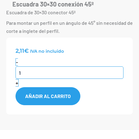
Escuadra 30×30 conexión 45º
Escuadra de 30×30 conector 45º
Para montar un perfil en un ángulo de 45° sin necesidad de
corte a inglete del perfil.
2,11
€
IVA no incluido
Escuadra
-
30x30
conexión
45º
+
cantidad
AÑADIR AL CARRITO