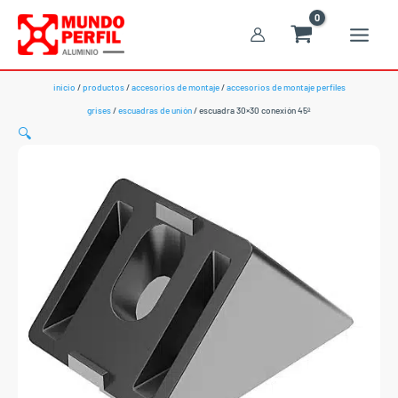
Ir
al
contenido
inicio
/
productos
/
accesorios de montaje
/
accesorios de montaje perfiles
grises
/
escuadras de unión
/ escuadra 30×30 conexión 45º
🔍