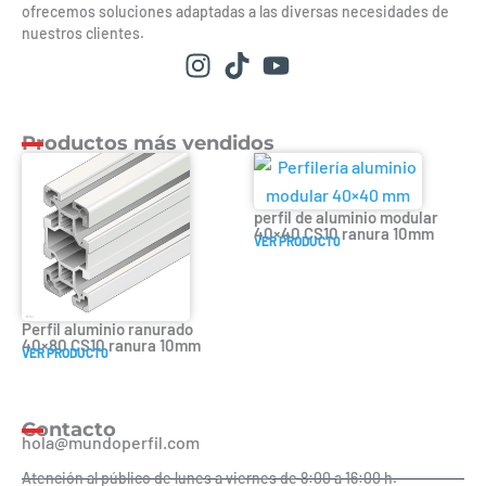
ofrecemos soluciones adaptadas a las diversas necesidades de
nuestros clientes.
Productos más vendidos
perfil de aluminio modular
40×40 CS10 ranura 10mm
VER PRODUCT0
Perfil aluminio ranurado
40×80 CS10 ranura 10mm
VER PRODUCT0
Contacto
hola@mundoperfil.com
Atención al público de lunes a viernes de 8:00 a 16:00 h.