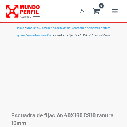
Ir
al
contenido
inicio
/
productos
/
accesorios de montaje
/
accesorios de montaje perfiles
grises
/
escuadras de unión
/ escuadra de fijación 40x160 cs10 ranura 10mm
Escuadra de fijación 40X160 CS10 ranura
10mm