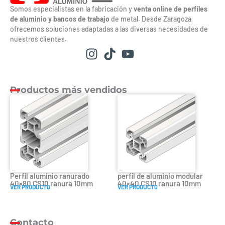
Somos especialistas en la fabricación y
venta online de perfiles
de aluminio y bancos de trabajo
de metal. Desde Zaragoza
ofrecemos soluciones adaptadas a las diversas necesidades de
nuestros clientes.
Productos más vendidos
Perfil aluminio ranurado
perfil de aluminio modular
40×80 CS10 ranura 10mm
40×40 CS10 ranura 10mm
VER PRODUCT0
VER PRODUCT0
Contacto