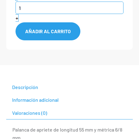
de
apriete
L55
+
M8
M6
AÑADIR AL CARRITO
cantidad
Descripción
Información adicional
Valoraciones (0)
Palanca de apriete de longitud 55 mm y métrica 6/8
mm