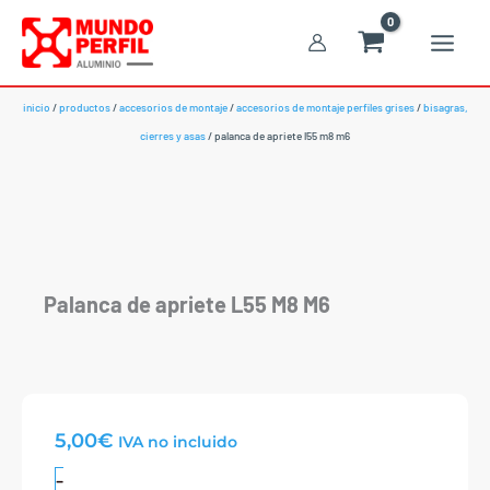
Ir
al
contenido
inicio
/
productos
/
accesorios de montaje
/
accesorios de montaje perfiles grises
/
bisagras,
cierres y asas
/ palanca de apriete l55 m8 m6
Palanca de apriete L55 M8 M6
5,00
€
IVA no incluido
Palanca
-