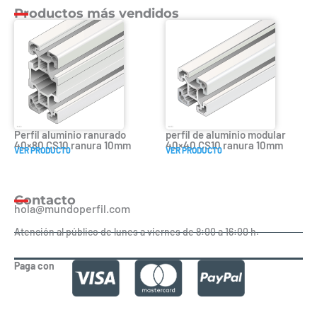
Productos más vendidos
Perfil aluminio ranurado
perfil de aluminio modular
40×80 CS10 ranura 10mm
40×40 CS10 ranura 10mm
VER PRODUCT0
VER PRODUCT0
Contacto
hola@mundoperfil.com
Atención al público de lunes a viernes de 8:00 a 16:00 h.
Paga con