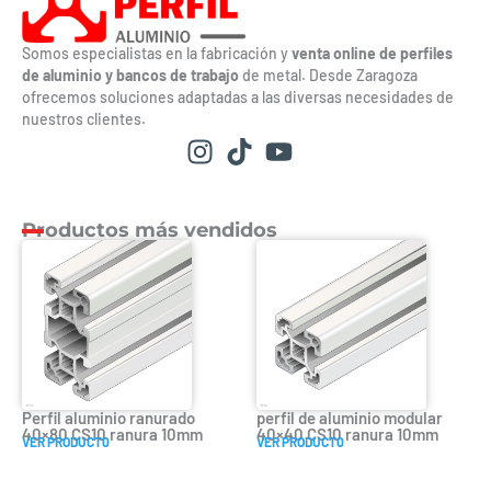
Somos especialistas en la fabricación y
venta online de perfiles
de aluminio y bancos de trabajo
de metal. Desde Zaragoza
ofrecemos soluciones adaptadas a las diversas necesidades de
nuestros clientes.
Productos más vendidos
Perfil aluminio ranurado
perfil de aluminio modular
40×80 CS10 ranura 10mm
40×40 CS10 ranura 10mm
VER PRODUCT0
VER PRODUCT0