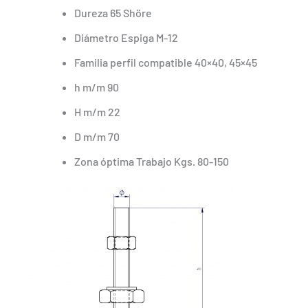
Dureza 65 Shöre
Diámetro Espiga M-12
Familia perfil compatible 40×40, 45×45
h m/m 90
H m/m 22
D m/m 70
Zona óptima Trabajo Kgs. 80-150