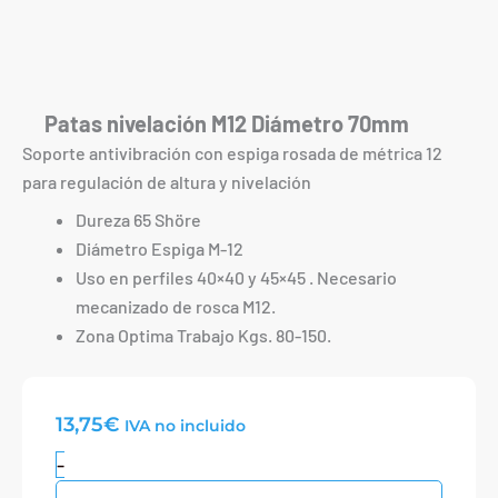
Patas nivelación M12 Diámetro 70mm
Soporte antivibración con espiga rosada de métrica 12
para regulación de altura y nivelación
Dureza 65 Shöre
Diámetro Espiga M-12
Uso en perfiles 40×40 y 45×45 . Necesario
mecanizado de rosca M12.
Zona Optima Trabajo Kgs. 80-150.
13,75
€
IVA no incluido
Patas
-
nivelación