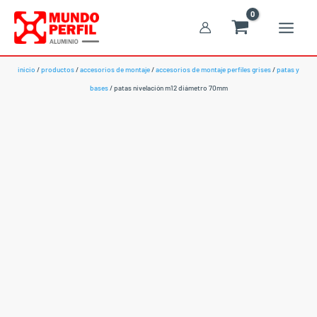
Ir
al
contenido
inicio
/
productos
/
accesorios de montaje
/
accesorios de montaje perfiles grises
/
patas y
bases
/ patas nivelación m12 diámetro 70mm