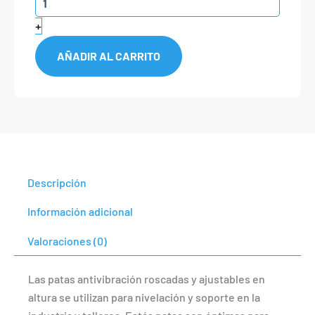
M12
Diámetro
+
70mm
cantidad
AÑADIR AL CARRITO
Descripción
Información adicional
Valoraciones (0)
Las patas antivibración roscadas y ajustables en
altura se utilizan para nivelación y soporte en la