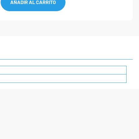
AÑADIR AL CARRITO
perfil
negro
cantidad