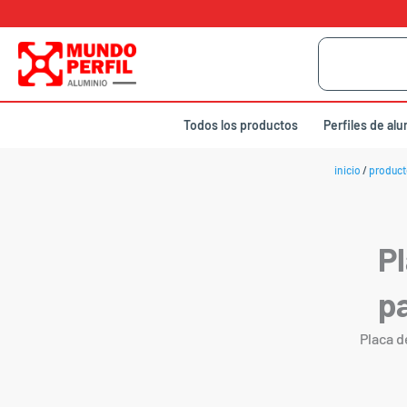
Ir
al
Buscar
contenido
por:
Todos los productos
Perfiles de al
inicio
/
product
Pl
pa
Placa de