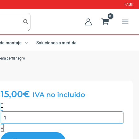
FAQs
 de montaje
Soluciones a medida
para perfil negro
15,00
€
IVA no incluido
Placa
-
de
fijación
a
+
45º
para