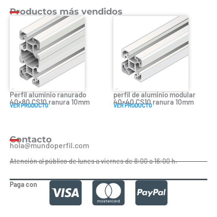
Productos más vendidos
Perfil aluminio ranurado
perfil de aluminio modular
40×80 CS10 ranura 10mm
40×40 CS10 ranura 10mm
VER PRODUCT0
VER PRODUCT0
Contacto
hola@mundoperfil.com
Atención al público de lunes a viernes de 8:00 a 16:00 h.
Paga con