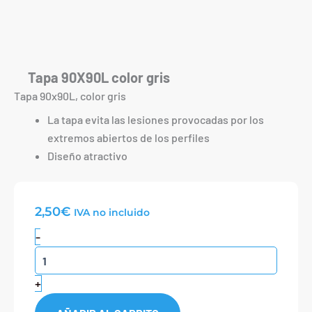
Tapa 90X90L color gris
Tapa 90x90L, color gris
La tapa evita las lesiones provocadas por los
extremos abiertos de los perfiles
Diseño atractivo
2,50
€
IVA no incluido
Tapa
-
90X90L
color
gris
+
cantidad