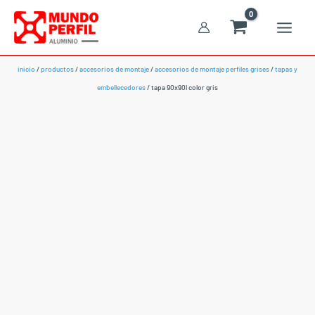
Ir
al
contenido
inicio
/
productos
/
accesorios de montaje
/
accesorios de montaje perfiles grises
/
tapas y
embellecedores
/ tapa 90x90l color gris