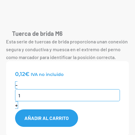
Tuerca de brida M6
Esta serie de tuercas de brida proporciona unan conexión
segura y conductiva y muesca en el extremo del perno
como marcador para identificar la posición correcta.
0,12
€
IVA no incluido
Tuerca
-
de
brida
M6
+
cantidad
AÑADIR AL CARRITO