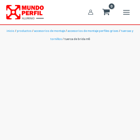
Ir
al
contenido
inicio
/
productos
/
accesorios de montaje
/
accesorios de montaje perfiles grises
/
tuercas y
tornillos
/ tuerca de brida m6