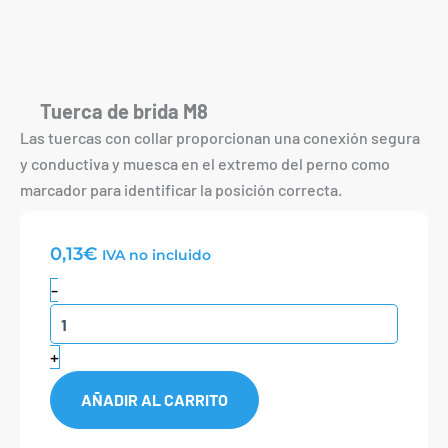
Tuerca de brida M8
Las tuercas con collar proporcionan una conexión segura
y conductiva y muesca en el extremo del perno como
marcador para identificar la posición correcta.
0,13
€
IVA no incluido
Tuerca
-
de
brida
M8
+
cantidad
AÑADIR AL CARRITO