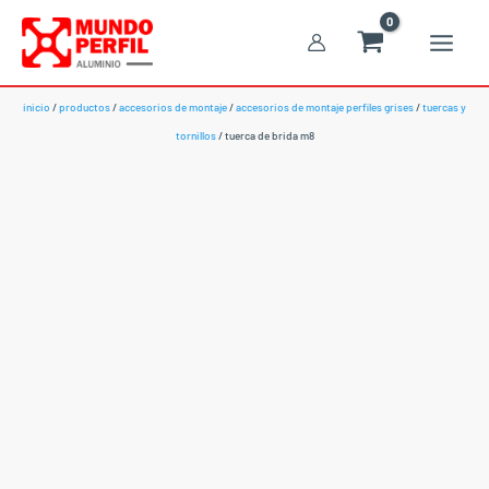
Ir
al
contenido
inicio
/
productos
/
accesorios de montaje
/
accesorios de montaje perfiles grises
/
tuercas y
tornillos
/ tuerca de brida m8