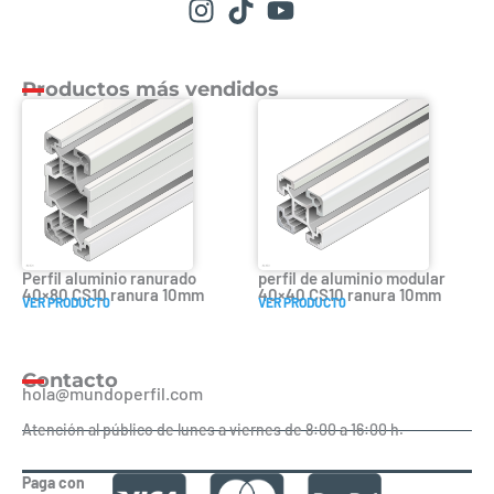
Productos más vendidos
Perfil aluminio ranurado
perfil de aluminio modular
40×80 CS10 ranura 10mm
40×40 CS10 ranura 10mm
VER PRODUCT0
VER PRODUCT0
Contacto
hola@mundoperfil.com
Atención al público de lunes a viernes de 8:00 a 16:00 h.
Paga con