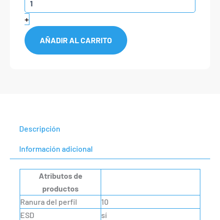
giratoria
con
+
resorte
ranura
AÑADIR AL CARRITO
10
,
M6
cantidad
Descripción
Información adicional
Atributos de
productos
Ranura del perfil
10
ESD
sí