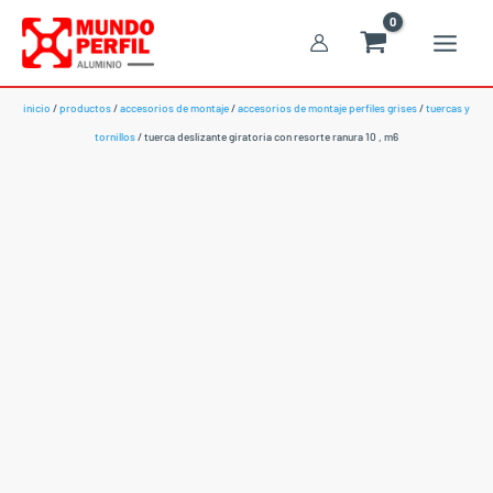
Ir
al
contenido
inicio
/
productos
/
accesorios de montaje
/
accesorios de montaje perfiles grises
/
tuercas y
tornillos
/ tuerca deslizante giratoria con resorte ranura 10 , m6