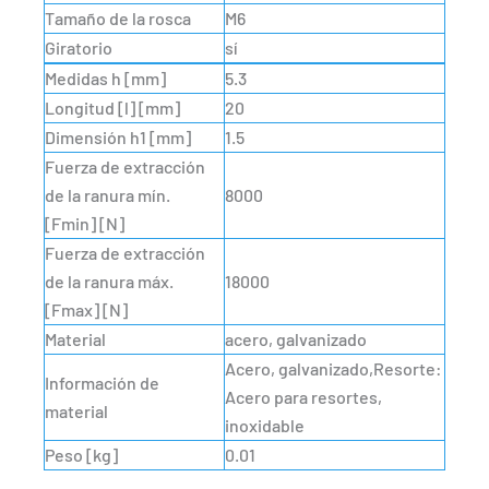
Tamaño de la rosca
M6
Giratorio
sí
Medidas h [mm]
5.3
Longitud [l] [mm]
20
Dimensión h1 [mm]
1.5
Fuerza de extracción
de la ranura mín.
8000
[Fmin] [N]
Fuerza de extracción
de la ranura máx.
18000
[Fmax] [N]
Material
acero, galvanizado
Acero, galvanizado,Resorte:
Información de
Acero para resortes,
material
inoxidable
Peso [kg]
0.01